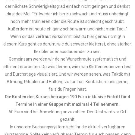
der nächste Schwierigkeitsgrad einfach nicht gelingen und denkst
dir jedes Mal: "Entweder ich bin zu schwach und muss unbedingt
noch mehr trainieren oder die Route ist schlecht geschraubt.
Außerdem ist heute eh ganz schön warm und nicht mein Tag..."
Wenn dir das vertraut vorkommt, bist du hier genau richtig! In
diesem Kurs geht es darum, wie du schwerer kletterst, ohne stärker,
flexibler oder ausdauernder zu sein.
Gemeinsam werden wir deine Wunschroute systematisch und
effizient erarbeiten. Du wirst lernen, wie man Klettersequenzen liest
und Durchstiege visualisiert. Und wir werden sehen, was Taktik mit
Atmung, Ritualen und Haltung zu tun hat. Kontaktiere uns gerne,
falls du Fragen hast.
Die Kosten des Kurses betragen 190 Euro inklusive Eintritt für 4
Termine in einer Gruppe mit maximal 4 Teilnehmern.
50 Euro sind bei Anmeldung anzuzahlen. Der Rest wird vor Ort
gezahlt.
In unserem Buchungssystem seht ihr die aktuell verfügbaren
Kurstermine. Sollte kein verfügbarer Termin für euch passen, dann