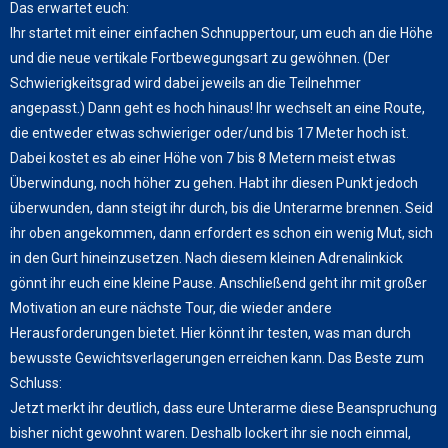
Das erwartet euch:
Ihr startet mit einer einfachen Schnuppertour, um euch an die Höhe
und die neue vertikale Fortbewegungsart zu gewöhnen. (Der
Schwierigkeitsgrad wird dabei jeweils an die Teilnehmer
angepasst.) Dann geht es hoch hinaus! Ihr wechselt an eine Route,
die entweder etwas schwieriger oder/und bis 17 Meter hoch ist.
Dabei kostet es ab einer Höhe von 7 bis 8 Metern meist etwas
Überwindung, noch höher zu gehen. Habt ihr diesen Punkt jedoch
überwunden, dann steigt ihr durch, bis die Unterarme brennen. Seid
ihr oben angekommen, dann erfordert es schon ein wenig Mut, sich
in den Gurt hineinzusetzen. Nach diesem kleinen Adrenalinkick
gönnt ihr euch eine kleine Pause. Anschließend geht ihr mit großer
Motivation an eure nächste Tour, die wieder andere
Herausforderungen bietet. Hier könnt ihr testen, was man durch
bewusste Gewichtsverlagerungen erreichen kann. Das Beste zum
Schluss:
Jetzt merkt ihr deutlich, dass eure Unterarme diese Beanspruchung
bisher nicht gewohnt waren. Deshalb lockert ihr sie noch einmal,