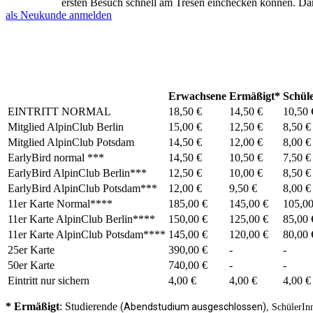
ersten Besuch schnell am Tresen einchecken können. Da
als Neukunde anmelden
Erwachsene
Ermäßigt*
Schül
EINTRITT NORMAL
18,50 €
14,50 €
10,50 
Mitglied AlpinClub Berlin
15,00 €
12,50 €
8,50 €
Mitglied AlpinClub Potsdam
14,50 €
12,00 €
8,00 €
EarlyBird normal ***
14,50 €
10,50 €
7,50 €
EarlyBird AlpinClub Berlin***
12,50 €
10,00 €
8,50 €
EarlyBird AlpinClub Potsdam***
12,00 €
9,50 €
8,00 €
11er Karte Normal****
185,00 €
145,00 €
105,00
11er Karte AlpinClub Berlin****
150,00 €
125,00 €
85,00 
11er Karte AlpinClub Potsdam****
145,00 €
120,00 €
80,00 
25er Karte
390,00 €
-
-
50er Karte
740,00 €
-
-
Eintritt nur sichern
4,00 €
4,00 €
4,00 €
* Ermäßigt
: Studierende
(Abendstudium ausgeschlossen)
, SchülerIn